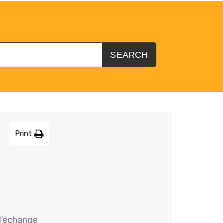
?
SEARCH
Print
 l’échange