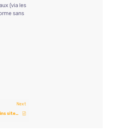
aux (via les
forme sans
Next
Pourquoi certains sites son grisés ?