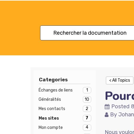
Categories
< All Topics
1
Échanges de liens
Pourq
10
Généralités
Posted
8
2
Mes contacts
By
Johan
7
Mes sites
4
Mon compte
Nous voulon