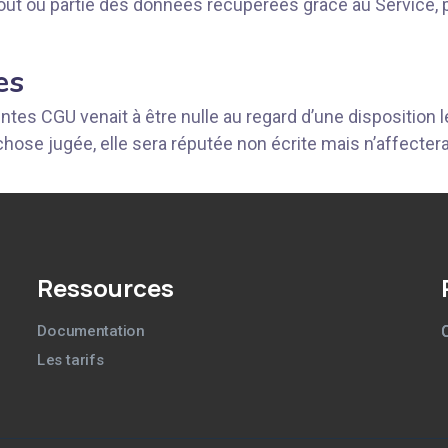
out ou partie des données récupérées grâce au Service, p
es
tes CGU venait à être nulle au regard d’une disposition l
chose jugée, elle sera réputée non écrite mais n’affectera
Ressources
Documentation
Les tarifs