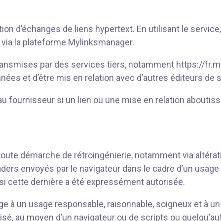
n d’échanges de liens hypertext. En utilisant le service, l
e via la plateforme Mylinksmanager.
nsmises par des services tiers, notamment https://fr.m
nées et d’être mis en relation avec d’autres éditeurs de s
au fournisseur si un lien ou une mise en relation aboutissa
dit toute démarche de rétroingénierie, notamment via altéra
ders envoyés par le navigateur dans le cadre d’un usage n
 si cette dernière a été expressément autorisée.
blige à un usage responsable, raisonnable, soigneux et à un 
sé, au moyen d’un navigateur ou de scripts ou quelqu’au