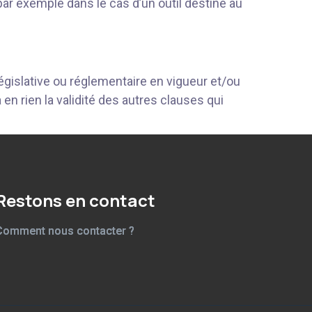
ar exemple dans le cas d’un outil destiné au
égislative ou réglementaire en vigueur et/ou
 en rien la validité des autres clauses qui
Restons en contact
Comment nous contacter ?