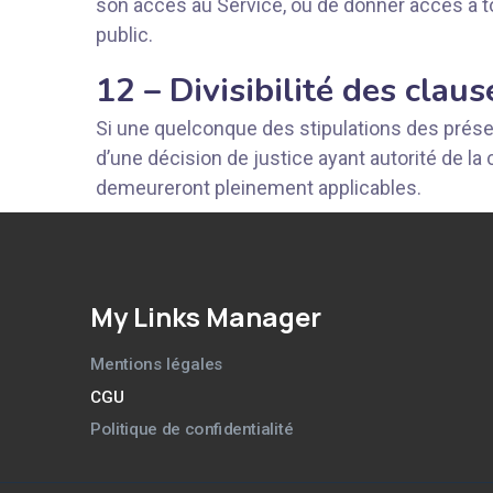
son accès au Service, ou de donner accès à t
public.
12 – Divisibilité des claus
Si une quelconque des stipulations des présen
d’une décision de justice ayant autorité de la 
demeureront pleinement applicables.
My Links Manager
Mentions légales
CGU
Politique de confidentialité