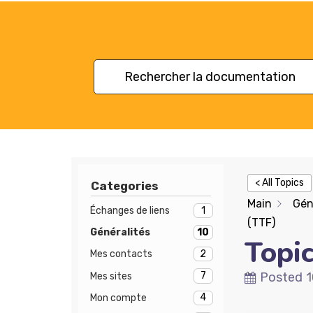
< All Topics
Categories
Main
Gén
1
Échanges de liens
(TTF)
10
Généralités
Topi
2
Mes contacts
7
Posted
1
Mes sites
4
Mon compte