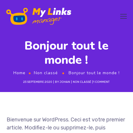
Bonjour tout le
monde !
Home
Non classé
Bonjour tout le monde !
23 SEPTEMBRE 2020
BY
JOHAN
NON CLASSÉ
1 COMMENT
Bienvenue sur WordPress. Ceci est votre premier
article. Modifiez-le ou supprimez-le, puis